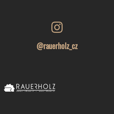
@rauerholz_cz
Rodinná stolařská firma ve Velké Bystřici u Olomouce